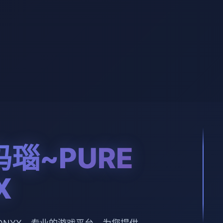
瑙~PURE
X