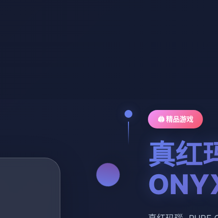
🖨️ 精品游戏
真红玛
ONY