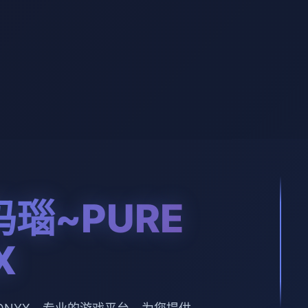
瑙~PURE
X