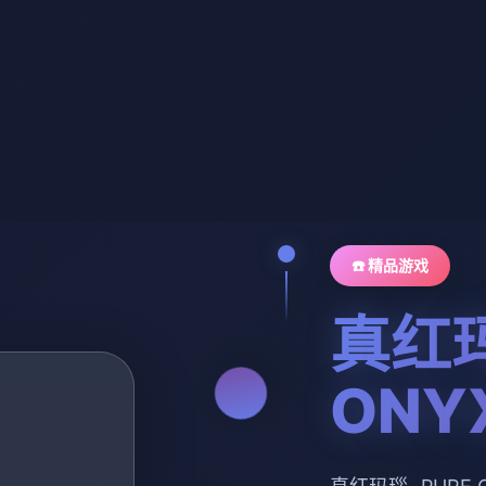
☎️ 精品游戏
真红玛
ONY