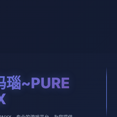
瑙~PURE
X