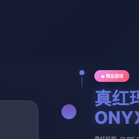
🧽 精品游戏
真红玛
ONY