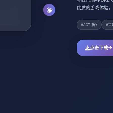
真红玛瑙~PURE
优质的游戏体验。
#ACT神作
#策
点击下载