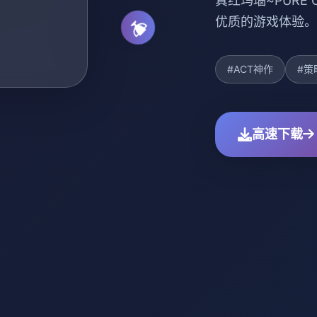
真红玛瑙~PURE
优质的游戏体验。
#ACT神作
#策
高速下载