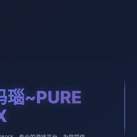
瑙~PURE
X