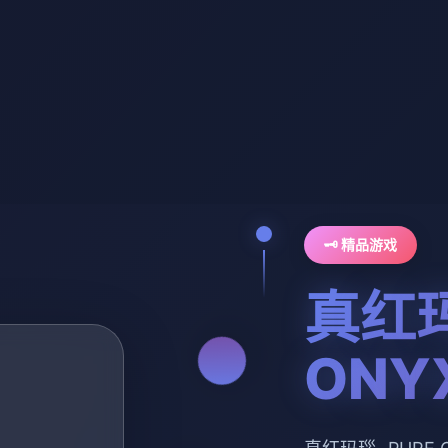
🗝️ 精品游戏
真红玛
ONY