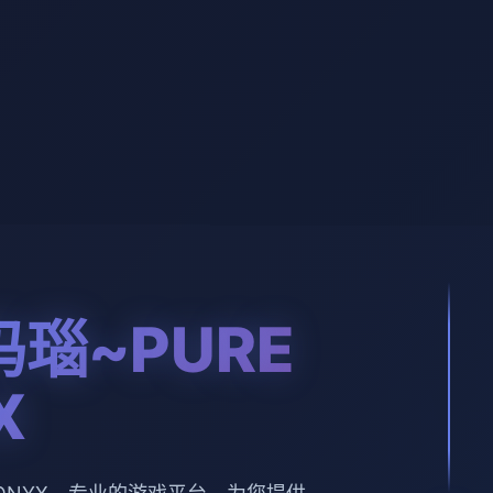
瑙~PURE
X